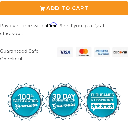
Diámetro del eje: 5/16" o 8 mm
ADD TO CART
Planeadores traseros:
Affirm
Pay over time with
. See if you qualify at
Longitud: 2,5"
checkout.
Ancho: 1,25"
Altura: 3"
Guaranteed Safe
Bolsa organizadora:
Checkout:
Ancho: 18,5"
Altura: 10"
Empuñaduras de mano:
Longitud: 5"
Ancho: 1"