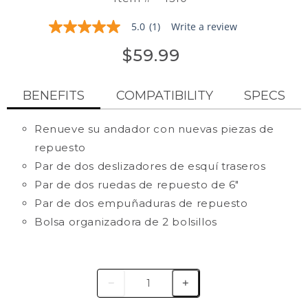
5.0
(1)
Write a review
5.0
out
$59.99
of
5
stars,
average
BENEFITS
COMPATIBILITY
SPECS
rating
value.
Read
Renueve su andador con nuevas piezas de
a
Review.
repuesto
Same
page
Par de dos deslizadores de esquí traseros
link.
Par de dos ruedas de repuesto de 6"
Par de dos empuñaduras de repuesto
Bolsa organizadora de 2 bolsillos
Caminante maravilloso (#4200/#4220)
Ruedas de repuesto:
Wonder Walker Plus (#4300/#4320)
Diámetro de la rueda: 6"