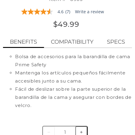
4.6
(7)
Write a review
4.6
out
$49.99
of
5
stars,
average
BENEFITS
COMPATIBILITY
SPECS
rating
value.
Read
Bolsa de accesorios para la barandilla de cama
7
Reviews.
Prime Safety
Same
page
Mantenga los artículos pequeños fácilmente
link.
accesibles junto a su cama.
Fácil de deslizar sobre la parte superior de la
barandilla de la cama y asegurar con bordes de
velcro.
Barandilla de cama de seguridad Prime
Ancho: 27″
(#8940)
Altura: 19,5″