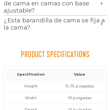
de cama en camas con base
ajustable?
¿Esta barandilla de cama se fija a
la cama?
PRODUCT SPECIFICATIONS
Specification
Value
Height
15,75 pulgadas
Width
19 pulgadas
Depth
23 pulgadas