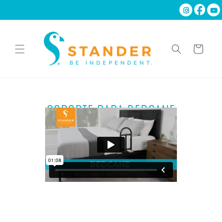
Ir
directamente
al contenido
Carrito
SOPORTE PARA BEDCANE