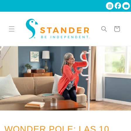
Ir
directamente
al contenido
Carrito
WONDER POLE: LAS 10