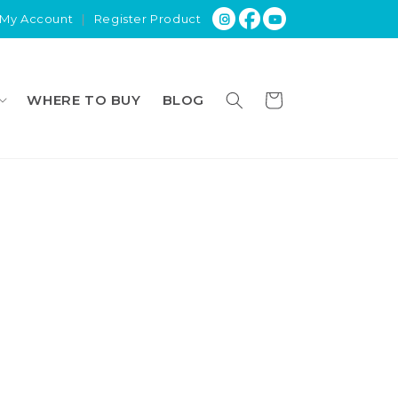
My Account
|
Register Product
Panier
WHERE TO BUY
BLOG