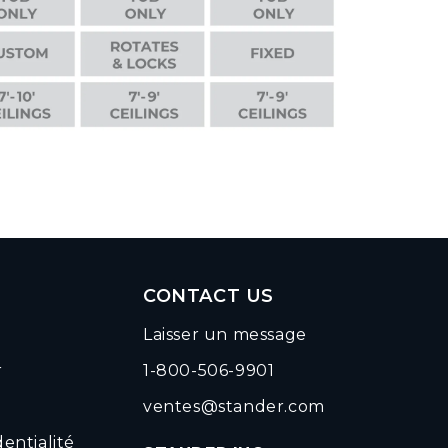
CONTACT US
Laisser un message
r
1-800-506-9901
ventes@stander.com
dentialité