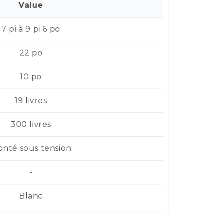
Value
7 pi à 9 pi 6 po
22 po
10 po
19 livres
300 livres
nté sous tension
-
Blanc