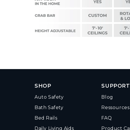
SHOP
SUPPORT
Auto Safety
Blog
Bath Safety
Ressources 
Bed Rails
FAQ
Daily Living Aids
Product Ca