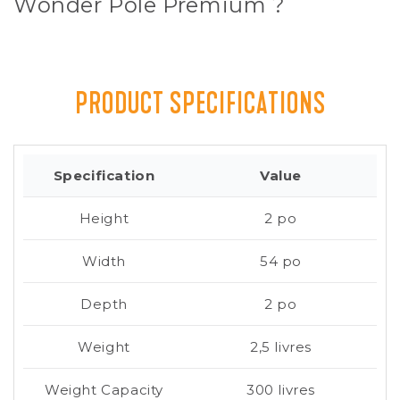
Wonder Pole Premium ?
PRODUCT SPECIFICATIONS
Specification
Value
Height
2 po
Width
54 po
Depth
2 po
Weight
2,5 livres
Weight Capacity
300 livres