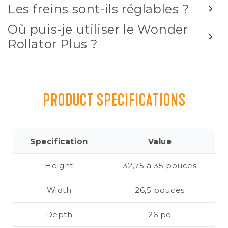
Les freins sont-ils réglables ?
Où puis-je utiliser le Wonder
Rollator Plus ?
PRODUCT SPECIFICATIONS
Specification
Value
Height
32,75 à 35 pouces
Width
26,5 pouces
Depth
26 po